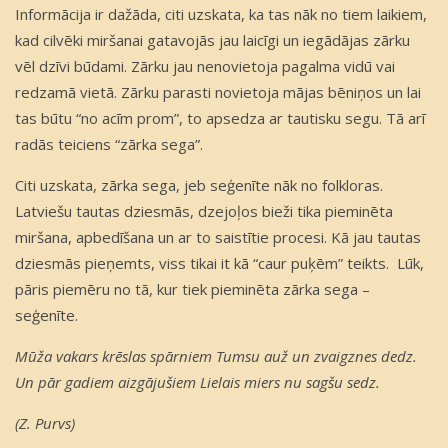
Informācija ir dažāda, citi uzskata, ka tas nāk no tiem laikiem,
kad cilvēki miršanai gatavojās jau laicīgi un iegādājas zārku
vēl dzīvi būdami. Zārku jau nenovietoja pagalma vidū vai
redzamā vietā. Zārku parasti novietoja mājas bēniņos un lai
tas būtu “no acīm prom”, to apsedza ar tautisku segu. Tā arī
radās teiciens “zārka sega”.
Citi uzskata, zārka sega, jeb seģenīte nāk no folkloras.
Latviešu tautas dziesmās, dzejoļos bieži tika pieminēta
miršana, apbedīšana un ar to saistītie procesi. Kā jau tautas
dziesmās pieņemts, viss tikai it kā “caur puķēm” teikts. Lūk,
pāris piemēru no tā, kur tiek pieminēta zārka sega –
seģenīte.
Mūža vakars krēslas spārniem Tumsu auž un zvaigznes dedz.
Un pār gadiem aizgājušiem Lielais miers nu sagšu sedz.
(Z. Purvs)