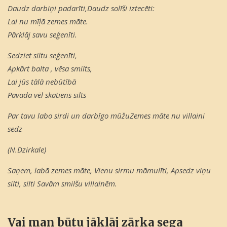
Daudz darbiņi padarīti,Daudz solīši iztecēti:
Lai nu mīļā zemes māte.
Pārklāj savu seģenīti.
Sedziet siltu seģenīti,
Apkārt balta , vēsa smilts,
Lai jūs tālā nebūtībā
Pavada vēl skatiens silts
Par tavu labo sirdi un darbīgo mūžuZemes māte nu villaini
sedz
(N.Dzirkale)
Saņem, labā zemes māte,
Vienu sirmu māmulīti,
Apsedz viņu
silti, silti
Savām smilšu villainēm.
Vai man būtu jāklāj zārka sega