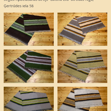
Ģertrūdes iela 58
Kapu krusti
Plāksnītes uz krustiem
Vainagi un vainagu lentas
Zārku iekšējā apdare
Zārku krusti
Zārku segas
Dokumentu noformēšana
Kontakti
Mirušā transportēšana
Morga pakalpojumi