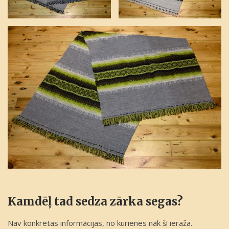
Par mums
Bēru pakalpojumi
Dokumentu noformēšana
Dabīgi koka zārki
Kapu krusti
Plāksnītes uz krustiem
Vainagi un vainagu lentas
Zārku segas
Mirušā transportēšana
Morga pakalpojumi
Par mums
Noderīga informācija
Atsauksmes
Kamdēļ tad sedza zārka segas?
Kontakti
Nav konkrētas informācijas, no kurienes nāk šī ieraža.