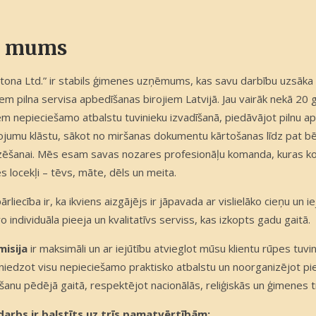
r mums
atona Ltd.” ir stabils ģimenes uzņēmums, kas savu darbību uzsāka 
iem pilna servisa apbedīšanas birojiem Latvijā. Jau vairāk nekā 2
m nepieciešamo atbalstu tuvinieku izvadīšanā, piedāvājot pilnu a
ojumu klāstu, sākot no miršanas dokumentu kārtošanas līdz pat b
zēšanai. Mēs esam savas nozares profesionāļu komanda, kuras k
 locekļi – tēvs, māte, dēls un meita.
rliecība ir, ka ikviens aizgājējs ir jāpavada ar vislielāko cieņu un 
o individuāla pieeja un kvalitatīvs serviss, kas izkopts gadu gaitā.
isija
ir maksimāli un ar iejūtību atvieglot mūsu klientu rūpes tuv
 sniedzot visu nepieciešamo praktisko atbalstu un noorganizējot pi
šanu pēdējā gaitā, respektējot nacionālās, reliģiskās un ģimenes tr
arbs ir balstīts uz trīs pamatvērtībām: