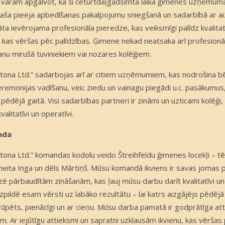
 varam apgalvot, ka šī ceturtdaļgadsimta laikā ģimenes uzņēmuma
paša pieeja apbedīšanas pakalpojumu sniegšanā un sadarbībā ar aiz
āta ievērojama profesionāla pieredze, kas veiksmīgi palīdz kvalitat
u, kas vēršas pēc palīdzības. Ģimene nekad neatsaka arī profesio
anu mirušā tuviniekiem vai nozares kolēģiem.
atona Ltd.” sadarbojas arī ar citiem uzņēmumiem, kas nodrošina b
remonijas vadīšanu, veic ziedu un vainagu piegādi u.c. pasākumus, 
pēdējā gaitā. Visi sadarbības partneri ir zināmi un uzticami kolēģi
kvalitatīvi un operatīvi.
nda
atona Ltd.” komandas kodolu veido Štreihfeldu ģimenes locekļi –
meita Inga un dēls Mārtiņš. Mūsu komandā ikviens ir savas jomas p
ē pārbaudītām zināšanām, kas ļauj mūsu darbu darīt kvalitatīvi un
zpildē esam vērsti uz labāko rezultātu – lai katrs aizgājējs pēdējā 
prūpēts, pienācīgi un ar cieņu. Mūsu darba pamatā ir godprātīga a
em. Ar iejūtīgu attieksmi un sapratni uzklausām ikvienu, kas vērša