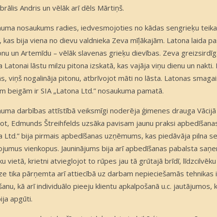
brālis Andris un vēlāk arī dēls Mārtiņš.
ma nosaukums radies, iedvesmojoties no kādas sengrieķu teikas
, kas bija viena no dievu valdnieka Zeva mīļākajām. Latona laida 
onu un Artemīdu – vēlāk slavenas grieķu dievības. Zeva greizsirdī
a Latonai lāstu milzu pitona izskatā, kas vajāja viņu dienu un nakti
, viņš nogalināja pitonu, atbrīvojot māti no lāsta. Latonas smagais
ām beigām ir SIA „Latona Ltd.” nosaukuma pamatā.
ma darbības attīstībā veiksmīgi noderēja ģimenes drauga Vācijā
ot, Edmunds Štreihfelds uzsāka pavisam jaunu praksi apbedīšanas 
a Ltd.” bija pirmais apbedīšanas uzņēmums, kas piedāvāja pilna s
ojumus vienkopus. Jauninājums bija arī apbedīšanas pabalsta saņ
ku vietā, krietni atvieglojot to rūpes jau tā grūtajā brīdī, līdzcilvē
ze tika pārņemta arī attiecībā uz darbam nepieciešamās tehnikas 
anu, kā arī individuālo pieeju klientu apkalpošanā u.c. jautājumos, k
ija apgūti.