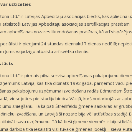
var uzticēties
tona Ltd.” ir Latvijas Apbedītāju asociācijas biedrs, kas apliecin
ti atbilstoši Latvijas Apbedītāju asociācijas sertifikācijas prasībām
jam apbedīšanas nozares likumdošanas prasības, kā arī vispārējos 
peciālisti ir pieejami 24 stundas diennaktī 7 dienas nedēļā; nepi
im Jums vajadzīgo atbalstu arī svētku dienās.
stāsts
tona Ltd.” ir pirmais pilna servisa apbedīšanas pakalpojumu diene
uzņēmums Latvijā, kas tika dibināts 1992.gadā, pārņemot vācu pier
šanas pakalpojumu uzņēmuma izveidošanu radās Edmundam Štrei
adā, viesojoties pie studiju biedra Vācijā, kurš nodarbojās ar apb
ojumu sniegšanu. Tā kā pati Štreihfeldu ģimene saskārās ar grūtīb
dinieku izvadīšanu, un Latvijā šī nozare bija vēl attīstības stadijā
dibināt savu uzņēmumu. Tā kā tieši ģimene vienmēr ir bijusi lielāk
a darbībā tika iesaistīti visi tuvākie ģimenes locekļi – sieva Rut