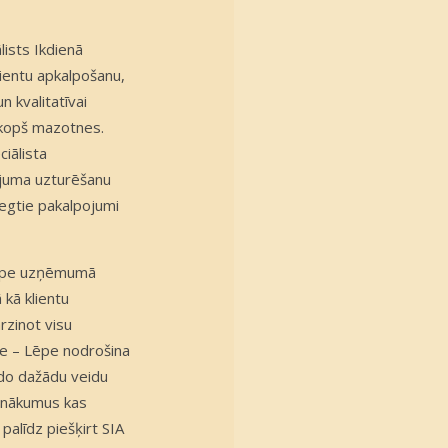
ists Ikdienā
lientu apkalpošanu,
 kvalitatīvai
 kopš mazotnes.
iālista
ojuma uzturēšanu
iegtie pakalpojumi
 Lēpe uzņēmumā
kā klientu
rzinot visu
de – Lēpe nodrošina
ido dažādu veidu
ienākumus kas
palīdz piešķirt SIA