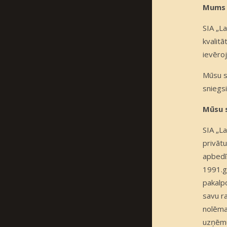
Mums 
SIA „La
kvalitā
ievēro
Mūsu s
sniegs
Mūsu 
SIA „La
privāt
apbedī
1991.g
pakalp
savu ra
nolēma 
uzņēmum