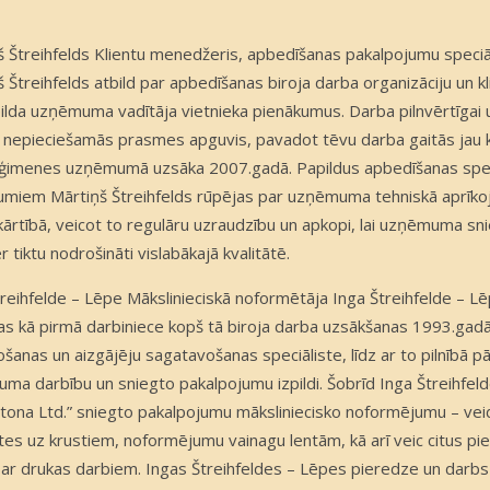
š Štreihfelds Klientu menedžeris, apbedīšanas pakalpojumu speciāl
 Štreihfelds atbild par apbedīšanas biroja darba organizāciju un k
pilda uzņēmuma vadītāja vietnieka pienākumus. Darba pilnvērtīgai un
ei nepieciešamās prasmes apguvis, pavadot tēvu darba gaitās jau
ģimenes uzņēmumā uzsāka 2007.gadā. Papildus apbedīšanas spec
umiem Mārtiņš Štreihfelds rūpējas par uzņēmuma tehniskā aprīk
kārtībā, veicot to regulāru uzraudzību un apkopi, lai uzņēmuma sn
 tiktu nodrošināti vislabākajā kvalitātē.
treihfelde – Lēpe Mākslinieciskā noformētāja Inga Štreihfelde –
as kā pirmā darbiniece kopš tā biroja darba uzsākšanas 1993.gadā 
šanas un aizgājēju sagatavošanas speciāliste, līdz ar to pilnībā pā
ma darbību un sniegto pakalpojumu izpildi. Šobrīd Inga Štreihfel
atona Ltd.” sniegto pakalpojumu māksliniecisko noformējumu – ve
ītes uz krustiem, noformējumu vainagu lentām, kā arī veic citus p
i ar drukas darbiem. Ingas Štreihfeldes – Lēpes pieredze un darbs 