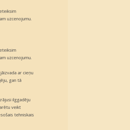
ieteiksim
jam uzcenojumu.
ieteiksim
jam uzcenojumu.
 jāizvada ar cieņu
jēju, gan tā
rājusi ilggadēju
arētu veikt
esošais tehniskais