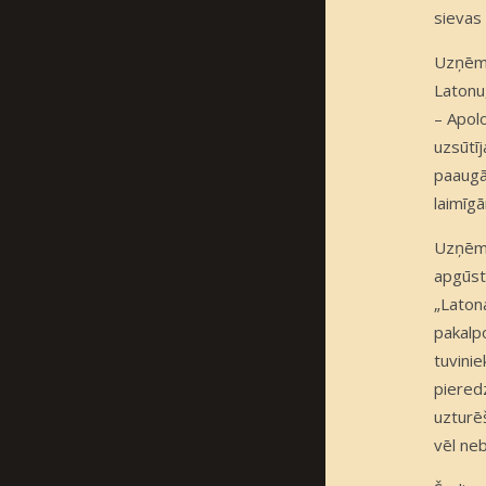
sievas 
Uzņēmu
Latonu
– Apol
uzsūtīj
paaugās
laimīg
Uzņēmu
apgūst
„Laton
pakalp
tuvinie
piered
uzturēš
vēl neb