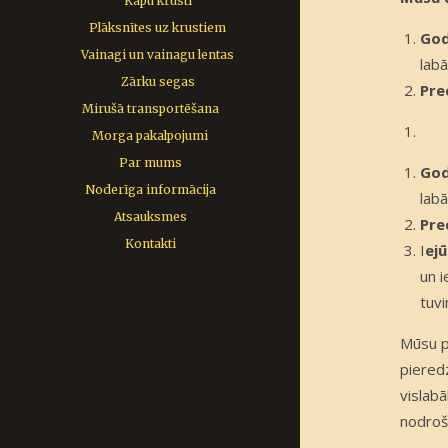
Kapu krusti
Plāksnītes uz krustiem
Go
Vainagi un vainagu lentas
lab
Zārku segas
Pre
Mirušā transportēšana
Morga pakalpojumi
Par mums
Go
Noderīga informācija
lab
Atsauksmes
Pre
Kontakti
I
ejū
un i
tuvi
Mūsu 
pieredz
vislabā
nodroši