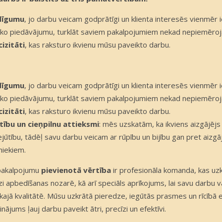
dīgumu
, jo darbu veicam godprātīgi un klienta interesēs vienmēr 
āko piedāvājumu, turklāt saviem pakalpojumiem nekad nepiemēro
cizitāti
, kas raksturo ikvienu mūsu paveikto darbu.
dīgumu
, jo darbu veicam godprātīgi un klienta interesēs vienmēr 
āko piedāvājumu, turklāt saviem pakalpojumiem nekad nepiemēro
cizitāti
, kas raksturo ikvienu mūsu paveikto darbu.
tību un cieņpilnu attieksmi
: mēs uzskatām, ka ikviens aizgājējs
ejūtību, tādēļ savu darbu veicam ar rūpību un bijību gan pret aizgā
niekiem.
pakalpojumu
pievienotā vērtība
ir profesionāla komanda, kas uzk
i apbedīšanas nozarē, kā arī speciāls aprīkojums, lai savu darbu v
kajā kvalitātē. Mūsu uzkrātā pieredze, iegūtās prasmes un rīcībā 
nājums ļauj darbu paveikt ātri, precīzi un efektīvi.