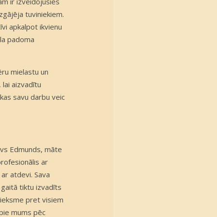
m ir izveidojusies
gājēja tuviniekiem.
īvi apkalpot ikvienu
nāla padoma
ēru mielastu un
lai aizvadītu
, kas savu darbu veic
 tēvs Edmunds, māte
rofesionālis ar
 ar atdevi. Sava
gaitā tiktu izvadīts
ttieksme pret visiem
s pie mums pēc