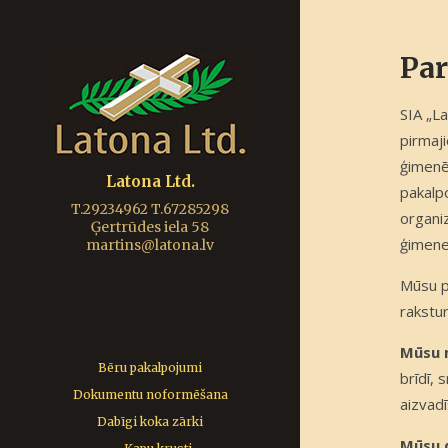
Pa
SIA „L
pirmaj
ģimenē
Latona Ltd.
pakalp
T.29234962 T.67285298
organi
Ģertrūdes iela 58
ģimenes
martins@latona.lv
Mūsu pā
rakstur
Mūsu m
Bēru pakalpojumi
brīdī,
Dokumentu noformēšana
aizvadī
Dabīgi koka zārki
Mūsu d