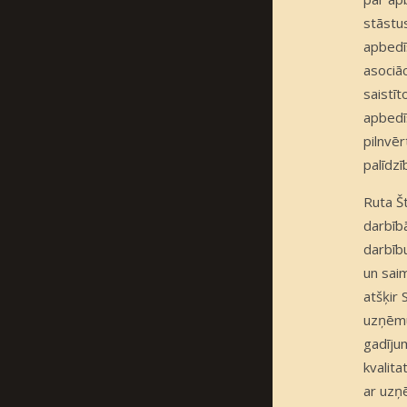
stāstu
apbedīš
asociā
saistī
apbedī
pilnvēr
palīdzī
Ruta Š
darbīb
darbīb
un sai
atšķir
uzņēmum
gadījum
kvalita
ar uzņē