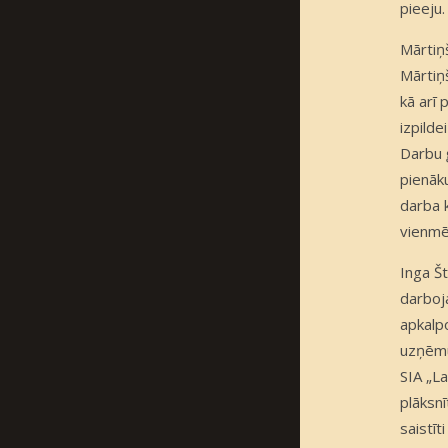
pieeju.
Mārtiņ
Mārtiņš
kā arī 
izpild
Darbu 
pienāk
darba 
vienmēr
Inga Š
darboj
apkalpo
uzņēmu
SIA „L
plāksn
saistīt