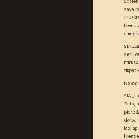
Šodien
sava ī
Ir uzkr
klient
sniegš
SIA „L
sēru ce
mirušo 
tikpat 
Koma
SIA „L
Ruta, 
pieredz
darba i
labi a
klienti