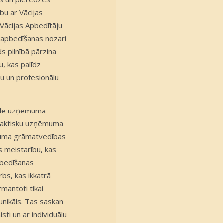
bu ar Vācijas
 Vācijas Apbedītāju
 apbedīšanas nozari
s pilnībā pārzina
, kas palīdz
vu un profesionālu
elde uzņēmuma
 praktisku uzņēmuma
ēmuma grāmatvedības
s meistarību, kas
pbedīšanas
rbs, kas ikkatrā
zmantoti tikai
 unikāls. Tas saskan
ti un ar individuālu