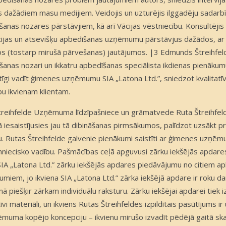
s dažādiem masu medijiem. Veidojis un uzturējis ilggadēju sadarbī
anas nozares pārstāvjiem, kā arī Vācijas vēstniecību. Konsultējis
cijas un atsevišķu apbedīšanas uzņēmumu pārstāvjus dažādos, ar
tos (tostarp mirušā pārvešanas) jautājumos. |3 Edmunds Štreihfeld
šanas nozari un ikkatru apbedīšanas speciālista ikdienas pienākumu
tīgi vadīt ģimenes uzņēmumu SIA „Latona Ltd.”, sniedzot kvalitatī
bu ikvienam klientam.
treihfelde Uzņēmuma līdzīpašniece un grāmatvede Ruta Štreihf
ā iesaistījusies jau tā dibināšanas pirmsākumos, palīdzot uzsākt
u. Rutas Štreihfelde galvenie pienākumi saistīti ar ģimenes uzņ
mniecisko vadību. Pašmācības ceļā apguvusi zārku iekšējās apdare
 SIA „Latona Ltd.” zārku iekšējās apdares piedāvājumu no citiem a
iem, jo ikviena SIA „Latona Ltd.” zārka iekšējā apdare ir roku da
ā piešķir zārkam individuālu raksturu. Zārku iekšējai apdarei tiek i
tīvi materiāli, un ikviens Rutas Štreihfeldes izpildītais pasūtījums ir
muma kopējo koncepciju – ikvienu mirušo izvadīt pēdējā gaitā skais