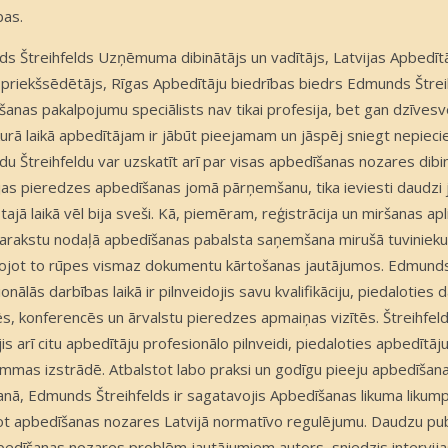
bas.
s Štreihfelds Uzņēmuma dibinātājs un vadītājs, Latvijas Apbedītā
 priekšsēdētājs, Rīgas Apbedītāju biedrības biedrs Edmunds Štrei
šanas pakalpojumu speciālists nav tikai profesija, bet gan dzīves
kurā laikā apbedītājam ir jābūt pieejamam un jāspēj sniegt nepieci
 Štreihfeldu var uzskatīt arī par visas apbedīšanas nozares dibināt
ijas pieredzes apbedīšanas jomā pārņemšanu, tika ieviesti daudzi 
 tajā laikā vēl bija sveši. Kā, piemēram, reģistrācija un miršanas 
arakstu nodaļā apbedīšanas pabalsta saņemšana mirušā tuvinieku 
lojot to rūpes vismaz dokumentu kārtošanas jautājumos. Edmunds
onālās darbības laikā ir pilnveidojis savu kvalifikāciju, piedalotie
ēs, konferencēs un ārvalstu pieredzes apmaiņas vizītēs. Štreihfeld
jis arī citu apbedītāju profesionālo pilnveidi, piedaloties apbedītā
mmas izstrādē. Atbalstot labo praksi un godīgu pieeju apbedīšan
anā, Edmunds Štreihfelds ir sagatavojis Apbedīšanas likuma likum
ot apbedīšanas nozares Latvijā normatīvo regulējumu. Daudzu publi
bedīšanas nozares problēm jautājumiem autors, sniedzis intervij