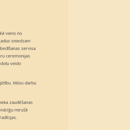
kā viens no
0 gadus sniedzam
pbedīšanas servisa
ēru ceremonijas
odolu veido
iejūtību. Mūsu darbu
inieka zaudēšanas
enācīgu mirušā
adīcijas.