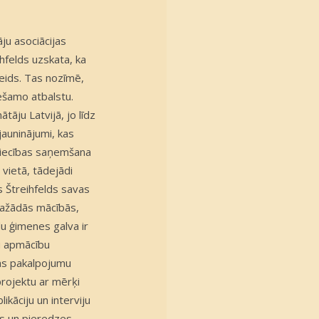
ju asociācijas
hfelds uzskata, ka
veids. Tas nozīmē,
ešamo atbalstu.
āju Latvijā, jo līdz
jauninājumi, kas
apliecības saņemšana
vietā, tādejādi
 Štreihfelds savas
s dažādās mācībās,
u ģimenes galva ir
ju apmācību
as pakalpojumu
projektu ar mērķi
kāciju un interviju
as un pieredzes