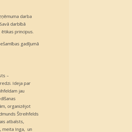
a uzņēmuma darba
. Savā darbībā
ētikas principus.
eciešamības gadījumā
sts –
edzi. Ideja par
hfeldam jau
edīšanas
ām, organizējot
 Edmunds Štreihfelds
ais atbalsts,
a, meita Inga, un