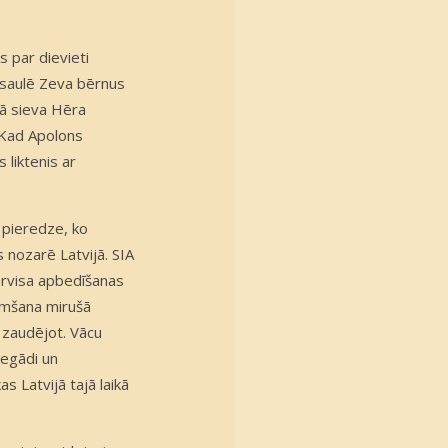
 par dievieti
pasaulē Zeva bērnus
gā sieva Hēra
. Kad Apolons
 liktenis ar
 pieredze, ko
nozarē Latvijā. SIA
ervisa apbedīšanas
emšana mirušā
ku zaudējot. Vācu
iegādi un
as Latvijā tajā laikā