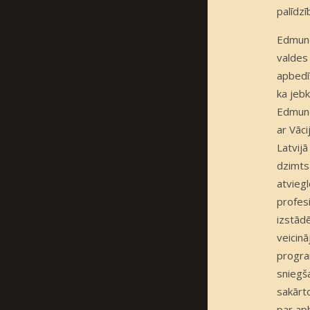
palīdzī
Edmund
valdes
apbedī
ka jeb
Edmundu
ar Vāc
Latvijā
dzimts
atvieg
profesi
izstād
veicinā
progra
sniegš
sakārt
par ap