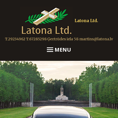
Latona Ltd.
T.29234962 T.67285298 Ģertrūdes iela 58
martins@latona.lv
MENU
Apbedīšanas pakalpojmi
Atsauksmes
Bēru pakalpojumi
Bēru pakalpojumi
Dabīgi koka zārki