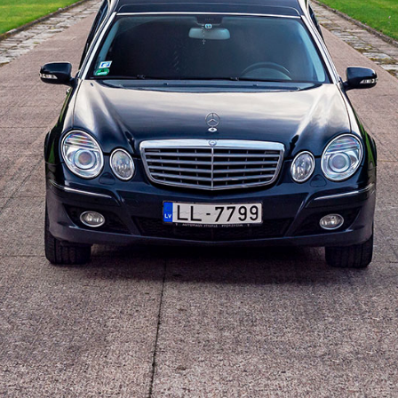
Kapu krusti
Plāksnītes uz krustiem
Vainagi un vainagu lentas
Zārku iekšējā apdare
Zārku krusti
Zārku segas
Dokumentu noformēšana
Kontakti
Mirušā transportēšana
Morga pakalpojumi